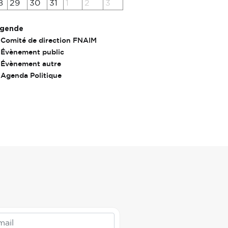
8
29
30
31
1
2
3
gende
Comité de direction FNAIM
Évènement public
Évènement autre
Agenda Politique