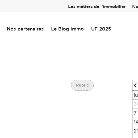
Les métiers de l’immobilier
No
Nos partenaires
Le Blog Immo
UF 2025
Public
l
3
7
1
2