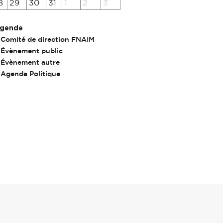
8
29
30
31
1
2
3
gende
Comité de direction FNAIM
Évènement public
Évènement autre
Agenda Politique