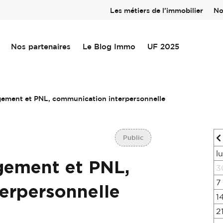
Les métiers de l’immobilier
No
Nos partenaires
Le Blog Immo
UF 2025
ement et PNL, communication interpersonnelle
Public
l
gement et PNL,
3
7
erpersonnelle
1
2