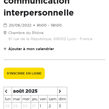
communication
interpersonnelle
20/06/2022
9h00 - 18h00
Chambre du Rhône
61 rue de la République, 69002 Lyon - France
Ajouter à mon calendrier
S'INSCRIRE EN LIGNE
août 2025
lun
mar
mer
jeu
ven
sam
dim
28
29
30
31
1
2
3