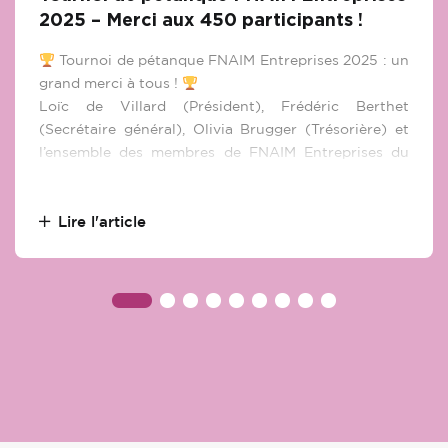
2025 – Merci aux 450 participants !
Tournoi de pétanque FNAIM Entreprises 2025 : un
grand merci à tous !
Loïc de Villard (Président), Frédéric Berthet
(Secrétaire général), Olivia Brugger (Trésorière) et
l’ensemble des membres de FNAIM Entreprises du
Rhône adressent leurs plus chaleureux
remerciements aux 450 participants, partenaires et
collaborateurs qui ont fait de cette édition 2025 un
Lire l'article
véritable succès. Grâce à votre enthousiasme, votre
esprit d’équipe et votre bonne humeur, la soirée a été
placée sous le signe de la convivialité et du partage.