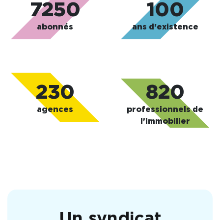
7250
100
abonnés
ans d'existence
230
820
agences
professionnels de
l'immobilier
Un syndicat