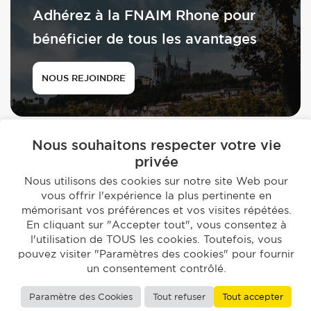
Adhérez à la FNAIM Rhone pour
bénéficier de tous les avantages
NOUS REJOINDRE
Nous souhaitons respecter votre vie
privée
Nous utilisons des cookies sur notre site Web pour
© 2026 - FNAIM du Rhône
vous offrir l'expérience la plus pertinente en
mémorisant vos préférences et vos visites répétées.
-
Mentions légales
Politique de confidentialité
En cliquant sur "Accepter tout", vous consentez à
Réalisation par
Studio EVOL
l'utilisation de TOUS les cookies. Toutefois, vous
pouvez visiter "Paramètres des cookies" pour fournir
un consentement contrôlé.
Les sites de la fédération :
Fnaim
,
Fnaim Ain
,
Fnaim Ardèche
,
Fnaim
Drome
,
Fnaim Haute-savoie
,
Fnaim Loire
,
Fnaim Isère
,
Fnaim
Paramètre des Cookies
Tout refuser
Tout accepter
Savoie