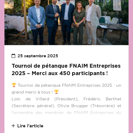
25 septembre 2025
Tournoi de pétanque FNAIM Entreprises
2025 – Merci aux 450 participants !
Tournoi de pétanque FNAIM Entreprises 2025 : un
grand merci à tous !
Loïc de Villard (Président), Frédéric Berthet
(Secrétaire général), Olivia Brugger (Trésorière) et
l’ensemble des membres de FNAIM Entreprises du
Rhône adressent leurs plus chaleureux
Lire l'article
remerciements aux 450 participants, partenaires et
collaborateurs qui ont fait de cette édition 2025 un