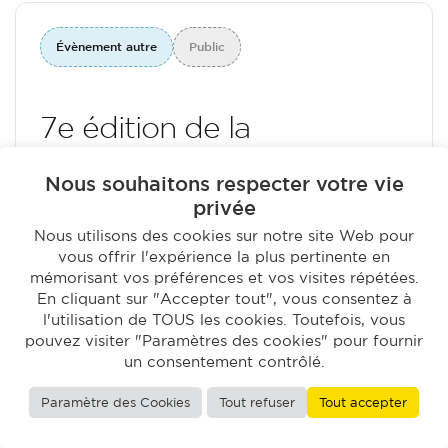
Évènement autre
Public
7e édition de la
Conférence Énergie
Nous souhaitons respecter votre vie
Climat
privée
Nous utilisons des cookies sur notre site Web pour
04/04/2022
13h00 - 17h30
vous offrir l'expérience la plus pertinente en
mémorisant vos préférences et vos visites répétées.
En cliquant sur "Accepter tout", vous consentez à
Auditorium de Lyon
l'utilisation de TOUS les cookies. Toutefois, vous
pouvez visiter "Paramètres des cookies" pour fournir
Ajouter à mon calendrier
un consentement contrôlé.
En savoir plus
Paramètre des Cookies
Tout refuser
Tout accepter