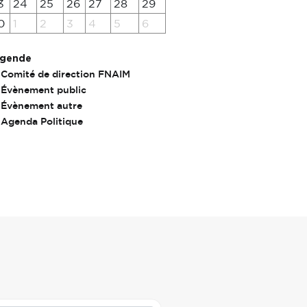
3
24
25
26
27
28
29
0
1
2
3
4
5
6
gende
Comité de direction FNAIM
Évènement public
Évènement autre
Agenda Politique