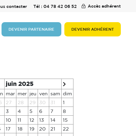
Accès adhérent
us contacter
Tél : 04 78 42 06 52
DEVENIR PARTENAIRE
DEVENIR ADHÉRENT
juin 2025
un
mar
mer
jeu
ven
sam
dim
6
27
28
29
30
31
1
3
4
5
6
7
8
10
11
12
13
14
15
6
17
18
19
20
21
22