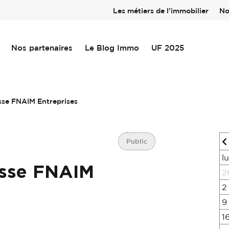
Les métiers de l’immobilier
No
Nos partenaires
Le Blog Immo
UF 2025
sse FNAIM Entreprises
Public
l
esse FNAIM
2
2
9
1