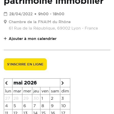
patrimoine immobilier
28/04/2022
9h00 - 18h00
Chambre de la FNAIM du Rhône
61 Rue de la République, 69002 Lyon - France
Ajouter à mon calendrier
S'INSCRIRE EN LIGNE
mai 2026
lun
mar
mer
jeu
ven
sam
dim
27
28
29
30
1
2
3
4
5
6
7
8
9
10
11
12
13
14
15
16
17