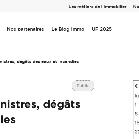
Les métiers de l’immobilier
No
Nos partenaires
Le Blog Immo
UF 2025
nistres, dégâts des eaux et incendies
Public
l
nistres, dégâts
1
8
ies
1
2