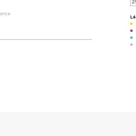
2
rance
Lé