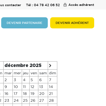
Accès adhérent
us contacter
Tél : 04 78 42 06 52
DEVENIR PARTENAIRE
DEVENIR ADHÉRENT
décembre 2025
un
mar
mer
jeu
ven
sam
dim
2
3
4
5
6
7
9
10
11
12
13
14
5
16
17
18
19
20
21
2
23
24
25
26
27
28