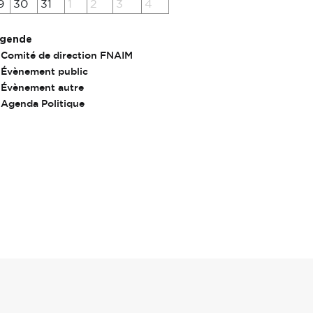
9
30
31
1
2
3
4
gende
Comité de direction FNAIM
Évènement public
Évènement autre
Agenda Politique