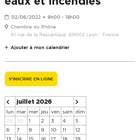
eaux et incendies
02/06/2022
9h00 - 18h00
Chambre du Rhône
61 rue de la République, 69002 Lyon - France
Ajouter à mon calendrier
S'INSCRIRE EN LIGNE
juillet 2026
lun
mar
mer
jeu
ven
sam
dim
29
30
1
2
3
4
5
6
7
8
9
10
11
12
13
14
15
16
17
18
19