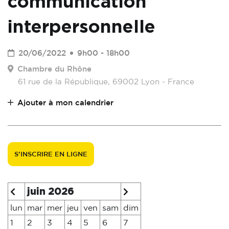
communication
interpersonnelle
20/06/2022
9h00 - 18h00
Chambre du Rhône
61 rue de la République, 69002 Lyon - France
Ajouter à mon calendrier
S'INSCRIRE EN LIGNE
juin 2026
lun
mar
mer
jeu
ven
sam
dim
1
2
3
4
5
6
7