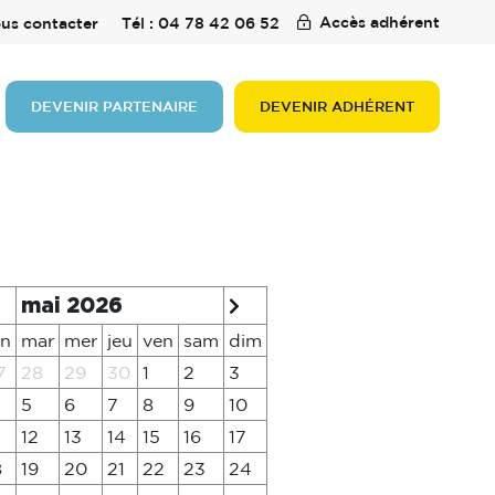
Accès adhérent
us contacter
Tél : 04 78 42 06 52
DEVENIR PARTENAIRE
DEVENIR ADHÉRENT
mai 2026
un
mar
mer
jeu
ven
sam
dim
7
28
29
30
1
2
3
5
6
7
8
9
10
12
13
14
15
16
17
8
19
20
21
22
23
24