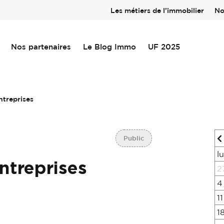
Les métiers de l’immobilier
No
Nos partenaires
Le Blog Immo
UF 2025
treprises
Public
l
treprises
2
4
11
1