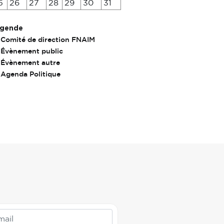
5
26
27
28
29
30
31
gende
Comité de direction FNAIM
Évènement public
Évènement autre
Agenda Politique