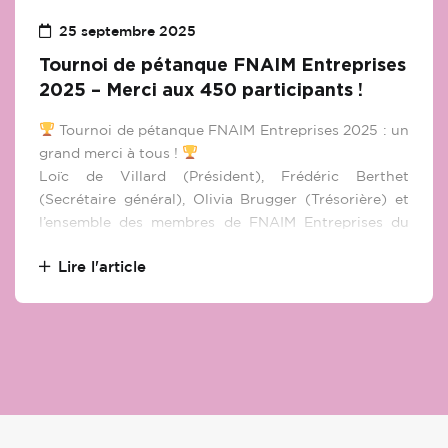
25 septembre 2025
Tournoi de pétanque FNAIM Entreprises
2025 – Merci aux 450 participants !
Tournoi de pétanque FNAIM Entreprises 2025 : un
grand merci à tous !
Loïc de Villard (Président), Frédéric Berthet
(Secrétaire général), Olivia Brugger (Trésorière) et
l’ensemble des membres de FNAIM Entreprises du
Rhône adressent leurs plus chaleureux
Lire l'article
remerciements aux 450 participants, partenaires et
collaborateurs qui ont fait de cette édition 2025 un
véritable succès. Grâce à votre enthousiasme, votre
esprit d’équipe et votre bonne humeur, la soirée a été
placée sous le signe de la convivialité et du partage.