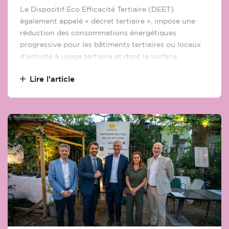
Le Dispositif Eco Efficacité Tertiaire (DEET)
également appelé « décret tertiaire », impose une
réduction des consommations énergétiques
progressive pour les bâtiments tertiaires ou locaux
d’activité à usage tertiaire et dont la surface
2
d’exploitation est supérieure ou égale à 1 000 m
.
Lire l'article
Est-on concerné ? Comment se conformer à la
réglementation dont les premières obligations
arrivent en cette rentrée 2022 ? Autant de questions
que se posent propriétaires, locataires et
mandataires du bailleur qui se voient imposer
plusieurs obligations.